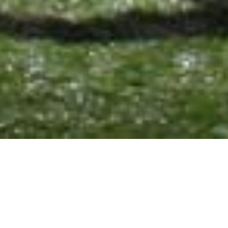
Pur enchantement visuel, la mise en scène colorée et
virtuose de Richard Brunel ménage ambiguïtés et
émotions. Ce rosier sans épine scénique resplendit de tous
ses pétales théâtraux. On aime passionnément.
Gilles Macassar – Télérama